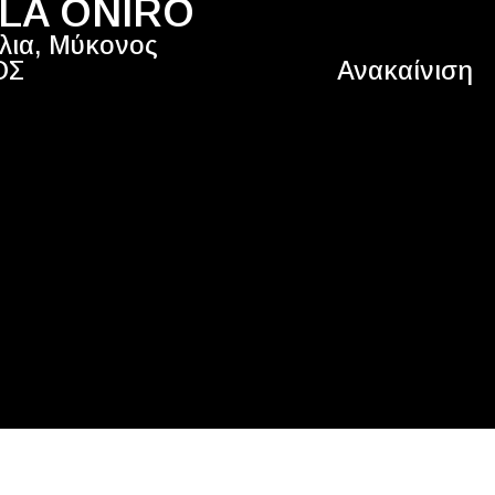
LLA ONIRO
λια, Μύκονος
ΟΣ
Ανακαίνιση