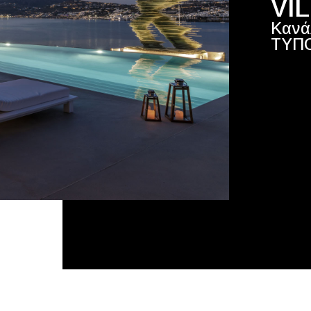
VI
Κανά
ΤΥΠ